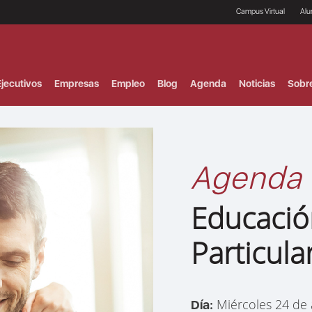
Campus Virtual
Al
¿
B
F
jecutivos
Empresas
Empleo
Blog
Agenda
Noticias
Sobr
P
E
P
F
B
F
Agenda
I
P
e
Educació
C
V
Particula
Miércoles 24 de 
Día: