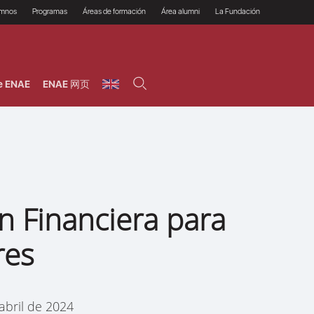
umnos
Programas
Áreas de formación
Área alumni
La Fundación
Por qué ENAE?
Todos los programas
Legal/Fiscal
Beneficios
olsa de empleo
Máster
Tecnología / Digital /
Asociarse
Semipresenciales y
Innovación / Data
oros
Preguntas Frecuentes
online
Science
e ENAE
ENAE 网页
rácticas en empresas
Programas Ejecutivos
Riesgos
NAE Alumni
Cursos de Postgrado y
Personas / RRHH /
Profesionales (Online)
HHDD
roceso de admisión
Agronegocios
inanciación, Becas y
onificación
Comercial / Marketing/
Ventas
inanciación estudios
magin LaCaixa
Dirección / Gestión /
Administración de
réstamo Imagina
empresas
studios Caja Rural
n Financiera para
entral
Finanzas
entajas
Operaciones
res
abril de 2024