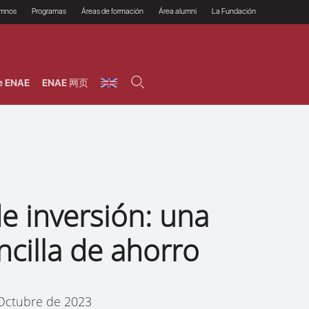
umnos
Programas
Áreas de formación
Área alumni
La Fundación
Por qué ENAE?
Todos los programas
Legal/Fiscal
Beneficios
olsa de empleo
Máster
Tecnología / Digital /
Asociarse
Semipresenciales y
Innovación / Data
oros
Preguntas Frecuentes
online
Science
e ENAE
ENAE 网页
rácticas en empresas
Programas Ejecutivos
Riesgos
NAE Alumni
Cursos de Postgrado y
Personas / RRHH /
Profesionales (Online)
HHDD
roceso de admisión
Agronegocios
inanciación, Becas y
onificación
Comercial / Marketing/
Ventas
inanciación estudios
magin LaCaixa
Dirección / Gestión /
Administración de
réstamo Imagina
empresas
studios Caja Rural
e inversión: una
entral
Finanzas
entajas
Operaciones
cilla de ahorro
Octubre de 2023