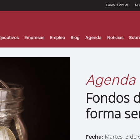
Campus Virtual
Al
¿
B
F
jecutivos
Empresas
Empleo
Blog
Agenda
Noticias
Sobr
P
E
P
F
B
F
Agenda
I
P
e
Fondos d
C
V
forma sen
Martes, 3 de 
Fecha: