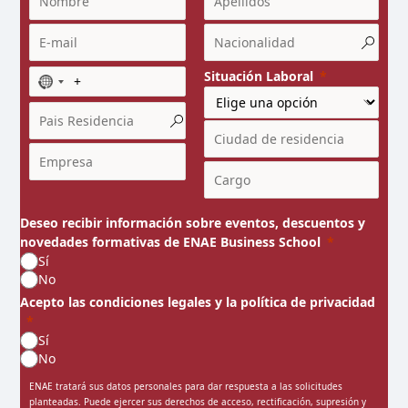
Situación Laboral
N
o
c
o
u
n
t
r
Deseo recibir información sobre eventos, descuentos y
y
novedades formativas de ENAE Business School
s
Sí
e
No
l
Acepto las condiciones legales y la política de privacidad
e
c
Sí
t
No
e
ENAE tratará sus datos personales para dar respuesta a las solicitudes
d
planteadas. Puede ejercer sus derechos de acceso, rectificación, supresión y