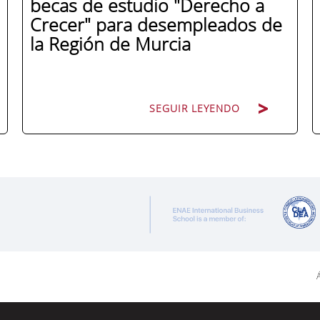
becas de estudio "Derecho a
Crecer" para desempleados de
la Región de Murcia
SEGUIR LEYENDO
ENAE Business School y el SEF han
renovado su acuerdo de colaboración
para la convocatoria 2026 de las Becas
"Derecho a Crecer". El programa está
dirigido a personas inscritas como
demandantes de empleo en la Región de
Á
Murcia y ofrece becas de estudio
parciales (50%), además de al menos una