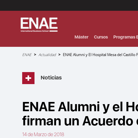
Menú
Superior
(Header)
Máster
Cursos
Programas E
Sobrescribir
ENAE
Actualidad
ENAE Alumni y El Hospital Mesa del Castillo
enlaces
de
ayuda
a
la
navegación
Noticias
ENAE Alumni y el Ho
firman un Acuerdo
14 de Marzo de 2018