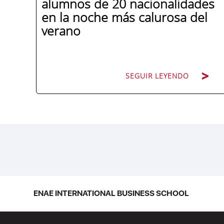
alumnos de 20 nacionalidades
en la noche más calurosa del
verano
SEGUIR LEYENDO
La promoción 2025/2026 de ENAE
Business School se convirtió en una de
las más internacionales de la historia de
la escuela en una ceremonia celebrada
en Murcia con 44 grados y más de 600
asistentes. Ricardo Navarro,
ENAE INTERNATIONAL BUSINESS SCHOOL
vicepresidente senior de Generac Power
Systems en Estados Unidos y antiguo