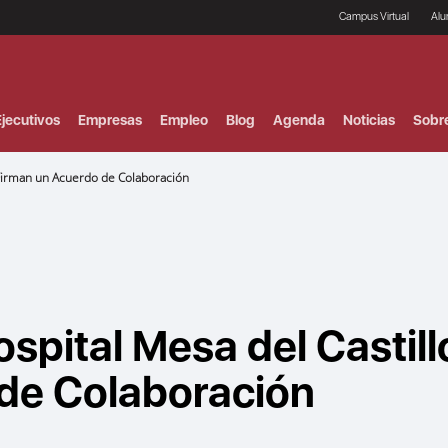
Campus Virtual
Al
¿
B
F
jecutivos
Empresas
Empleo
Blog
Agenda
Noticias
Sobr
P
E
P
 Firman un Acuerdo de Colaboración
F
B
F
I
P
e
C
V
spital Mesa del Castill
 de Colaboración