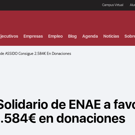
Campus Virtual
Al
¿
B
F
jecutivos
Empresas
Empleo
Blog
Agenda
Noticias
Sobr
P
E
P
r de ASSIDO Consigue 2.584€ En Donaciones
F
B
F
I
P
e
C
V
olidario de ENAE a fav
.584€ en donaciones