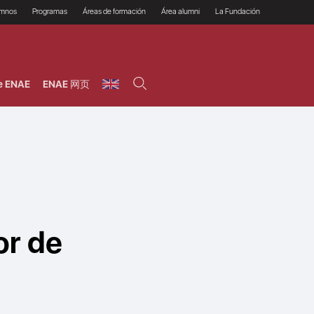
umnos
Programas
Áreas de formación
Área alumni
La Fundación
Por qué ENAE?
Todos los programas
Legal/Fiscal
Beneficios
olsa de empleo
Máster
Tecnología / Digital /
Asociarse
Semipresenciales y
Innovación / Data
oros
Preguntas Frecuentes
online
Science
e ENAE
ENAE 网页
rácticas en empresas
Programas Ejecutivos
Riesgos
NAE Alumni
Cursos de Postgrado y
Personas / RRHH /
Profesionales (Online)
HHDD
roceso de admisión
Agronegocios
inanciación, Becas y
onificación
Comercial / Marketing/
Ventas
inanciación estudios
magin LaCaixa
Dirección / Gestión /
Administración de
réstamo Imagina
empresas
studios Caja Rural
entral
Finanzas
entajas
Operaciones
or de