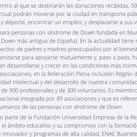
centro al que se destinarán las donaciones recibidas,
ctual podrán moverse por la ciudad en transporte públi
o y deporte, encontrar un empleo, y desplazarse a sus vi
para personas con síndrome de Down fundada en Murc
Down más antigua de España). En la actualidad tiene 
lectivo de padres y madres preocupados por el bienesta
anizarse para apoyarse mutuamente y, paso a paso, h
ran desarrollarse y crecer en las condiciones más norma
 asociaciones, en la federación Plena Inclusión Región 
cidad intelectual y del desarrollo de nuestra comunid
yo de 900 profesionales y de 300 voluntarios. Es miem
nacional integrada por 89 asociaciones y que es refere
 humanos de las personas con síndrome de Down.
 parte de la Fundación Universidad Empresa de la Re
n el ámbito educativo y su compromiso con la formación
 innovador y programas de alta calidad, ENAE Busines