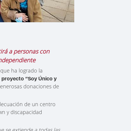
irá a personas con
independiente
 que ha logrado la
l
proyecto “Soy Único y
 generosas donaciones de
adecuación de un centro
wn y discapacidad
 se extiende a todas las