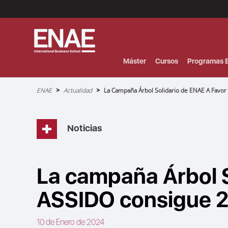
Menú
Superior
(Header)
Máster
Cursos
Programas E
Sobrescribir
ENAE
Actualidad
La Campaña Árbol Solidario de ENAE A Favo
enlaces
de
ayuda
a
la
navegación
Noticias
La campaña Árbol S
ASSIDO consigue 2
10 de Enero de 2024