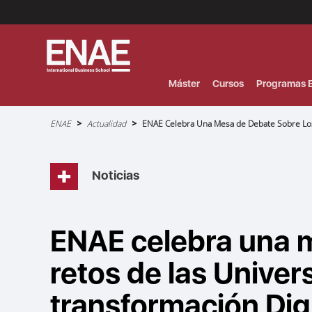
Menú
Superior
(Header)
Máster
Cursos
Programas E
Sobrescribir
ENAE
Actualidad
ENAE Celebra Una Mesa de Debate Sobre Los 
enlaces
de
ayuda
a
la
navegación
Noticias
ENAE celebra una m
retos de las Univer
transformación Digi