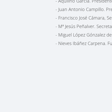
- Aquilino García. Presiden
- Juan Antonio Campillo. Pr
- Francisco José Cámara, Se
- Mª Jesús Peñalver. Secret
- Miguel López Gónzalez d
- Nieves Ibáñez Carpena. 