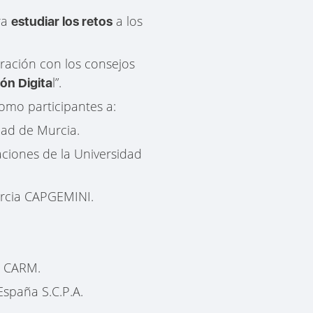
ra
a los
estudiar los retos
oración con los consejos
l”.
ón Digita
mo participantes a:
idad de Murcia.
aciones de la Universidad
urcia CAPGEMINI.
. CARM.
España S.C.P.A.