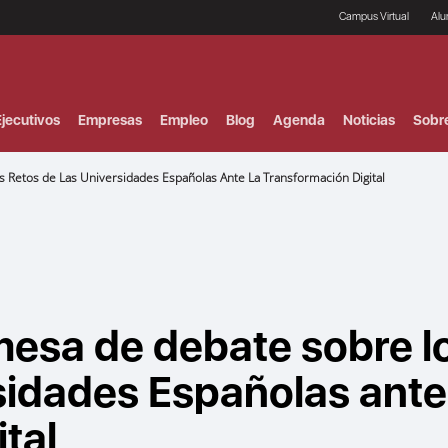
Campus Virtual
Al
¿
B
F
jecutivos
Empresas
Empleo
Blog
Agenda
Noticias
Sobr
P
E
P
Retos de Las Universidades Españolas Ante La Transformación Digital
F
B
F
I
P
e
C
V
esa de debate sobre l
sidades Españolas ante
tal