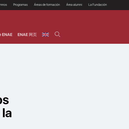
umnos
Programas
Áreas de formación
Área alumni
La Fundación
Por qué ENAE?
Todos los programas
Legal/Fiscal
Beneficios
olsa de empleo
Máster
Tecnología / Digital /
Asociarse
Semipresenciales y
Innovación / Data
oros
Preguntas Frecuentes
online
Science
e ENAE
ENAE 网页
rácticas en empresas
Programas Ejecutivos
Riesgos
NAE Alumni
Cursos de Postgrado y
Personas / RRHH /
Profesionales (Online)
HHDD
roceso de admisión
Agronegocios
inanciación, Becas y
onificación
Comercial / Marketing/
Ventas
inanciación estudios
magin LaCaixa
Dirección / Gestión /
Administración de
réstamo Imagina
empresas
studios Caja Rural
entral
Finanzas
entajas
Operaciones
os
 la