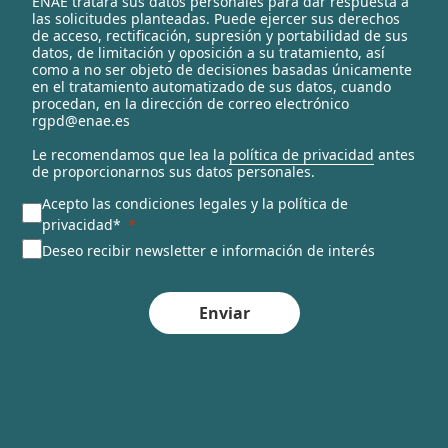
ENAE tratará sus datos personales para dar respuesta a
e
las solicitudes planteadas. Puede ejercer sus derechos
c
de acceso, rectificación, supresión y portabilidad de sus
t
datos, de limitación y oposición a su tratamiento, así
e
como a no ser objeto de decisiones basadas únicamente
en el tratamiento automatizado de sus datos, cuando
d
procedan, en la dirección de correo electrónico
rgpd@enae.es
Le recomendamos que lea la
política de privacidad
antes
de proporcionarnos sus datos personales.
Acepto las condiciones legales y la política de
privacidad*
Deseo recibir newsletter e información de interés
Enviar