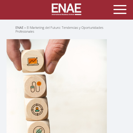
Sobrescribir
ENAE
El Marketing del Futuro: Tendencias y Oportunidades
enlaces
Profesionales
de
ayuda
a
la
navegación