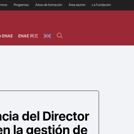
umnos
Programas
Áreas de formación
Área alumni
La Fundación
Por qué ENAE?
Todos los programas
Legal/Fiscal
Beneficios
olsa de empleo
Máster
Tecnología / Digital /
Asociarse
Semipresenciales y
Innovación / Data
oros
Preguntas Frecuentes
online
Science
e ENAE
ENAE 网页
rácticas en empresas
Programas Ejecutivos
Riesgos
NAE Alumni
Cursos de Postgrado y
Personas / RRHH /
Profesionales (Online)
HHDD
roceso de admisión
Agronegocios
inanciación, Becas y
onificación
Comercial / Marketing/
Ventas
inanciación estudios
magin LaCaixa
Dirección / Gestión /
Administración de
réstamo Imagina
empresas
studios Caja Rural
entral
Finanzas
entajas
Operaciones
cia del Director
en la gestión de