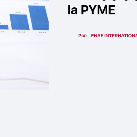
la PYME
Por:
ENAE INTERNATION