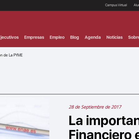
Campus Virtual
Al
¿
B
F
jecutivos
Empresas
Empleo
Blog
Agenda
Noticias
Sobr
P
E
P
ión de La PYME
F
B
F
I
P
e
C
V
28 de Septiembre de 2017
La importan
Financiero 