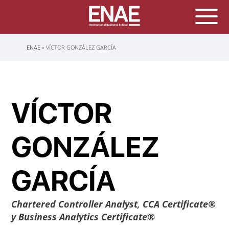
Sobrescribir
ENAE
VÍCTOR GONZÁLEZ GARCÍA
enlaces
de
ayuda
a
la
navegación
VÍCTOR
GONZÁLEZ
GARCÍA
Chartered Controller Analyst, CCA Certificate®
y Business Analytics Certificate®