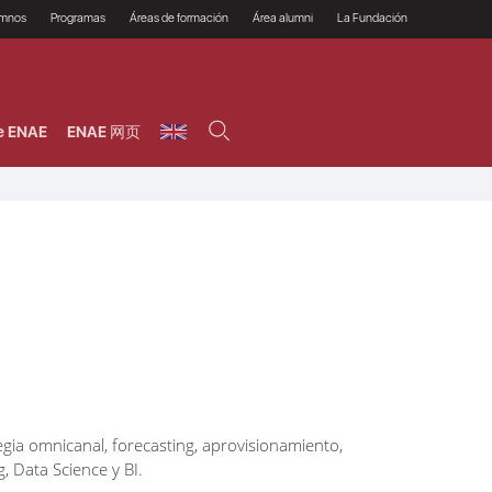
umnos
Programas
Áreas de formación
Área alumni
La Fundación
Por qué ENAE?
Todos los programas
Legal/Fiscal
Beneficios
olsa de empleo
Máster
Tecnología / Digital /
Asociarse
Semipresenciales y
Innovación / Data
oros
Preguntas Frecuentes
online
Science
e ENAE
ENAE 网页
rácticas en empresas
Programas Ejecutivos
Riesgos
NAE Alumni
Cursos de Postgrado y
Personas / RRHH /
Profesionales (Online)
HHDD
roceso de admisión
Agronegocios
inanciación, Becas y
onificación
Comercial / Marketing/
Ventas
inanciación estudios
magin LaCaixa
Dirección / Gestión /
Administración de
réstamo Imagina
empresas
studios Caja Rural
entral
Finanzas
entajas
Operaciones
egia omnicanal, forecasting, aprovisionamiento,
, Data Science y BI.