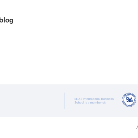
 blog
Á