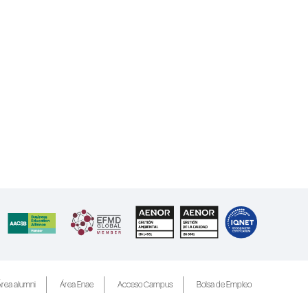
rea alumni
Área Enae
Acceso Campus
Bolsa de Empleo