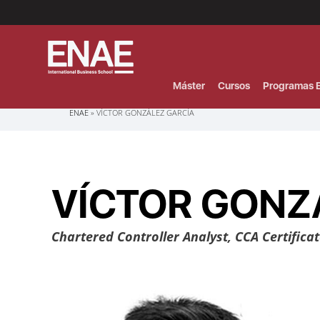
Menú
Superior
(Header)
Máster
Cursos
Programas E
Sobrescribir
ENAE
VÍCTOR GONZÁLEZ GARCÍA
enlaces
de
ayuda
a
la
navegación
VÍCTOR GONZ
Chartered Controller Analyst, CCA Certifica