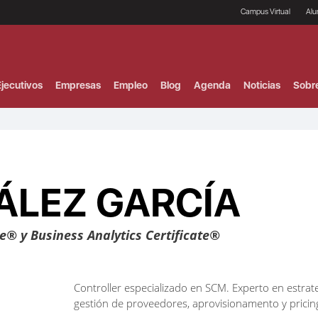
Campus Virtual
Al
¿
B
F
jecutivos
Empresas
Empleo
Blog
Agenda
Noticias
Sobr
P
E
P
F
B
F
I
ÁLEZ GARCÍA
P
e
C
V
te® y Business Analytics Certificate®
Controller especializado en SCM. Experto en estrat
gestión de proveedores, aprovisionamento y pricing