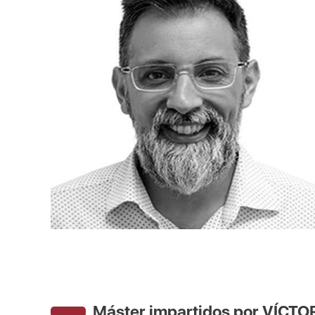
Máster impartidos por VÍC