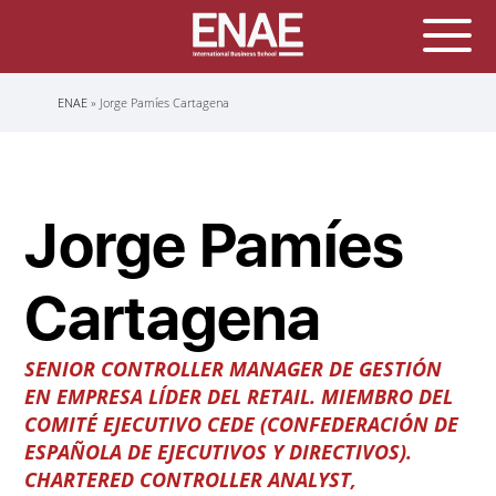
Sobrescribir
ENAE
Jorge Pamíes Cartagena
enlaces
de
ayuda
a
la
navegación
Jorge Pamíes
Cartagena
SENIOR CONTROLLER MANAGER DE GESTIÓN
EN EMPRESA LÍDER DEL RETAIL
.
MIEMBRO DEL
COMITÉ EJECUTIVO CEDE
(CONFEDERACIÓN DE
ESPAÑOLA DE EJECUTIVOS Y DIRECTIVOS).
CHARTERED CONTROLLER ANALYST,