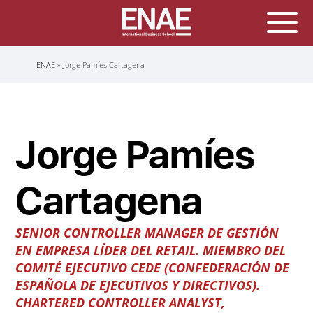
Sobrescribir
ENAE
Jorge Pamíes Cartagena
enlaces
de
ayuda
a
la
navegación
Jorge Pamíes
Cartagena
SENIOR CONTROLLER MANAGER DE GESTIÓN
EN EMPRESA LÍDER DEL RETAIL
.
MIEMBRO DEL
COMITÉ EJECUTIVO CEDE
(CONFEDERACIÓN DE
ESPAÑOLA DE EJECUTIVOS Y DIRECTIVOS).
CHARTERED CONTROLLER ANALYST,