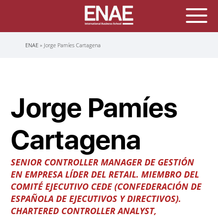
Sobrescribir
ENAE
Jorge Pamíes Cartagena
enlaces
de
ayuda
a
la
navegación
Jorge Pamíes
Cartagena
SENIOR CONTROLLER MANAGER DE GESTIÓN
EN EMPRESA LÍDER DEL RETAIL
.
MIEMBRO DEL
COMITÉ EJECUTIVO CEDE
(CONFEDERACIÓN DE
ESPAÑOLA DE EJECUTIVOS Y DIRECTIVOS).
CHARTERED CONTROLLER ANALYST,