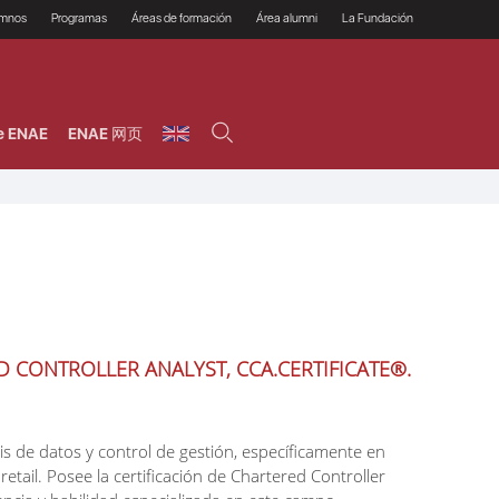
umnos
Programas
Áreas de formación
Área alumni
La Fundación
Por qué ENAE?
Todos los programas
Legal/Fiscal
Beneficios
olsa de empleo
Máster
Tecnología / Digital /
Asociarse
Semipresenciales y
Innovación / Data
oros
Preguntas Frecuentes
online
Science
e ENAE
ENAE 网页
rácticas en empresas
Programas Ejecutivos
Riesgos
NAE Alumni
Cursos de Postgrado y
Personas / RRHH /
Profesionales (Online)
HHDD
roceso de admisión
Agronegocios
inanciación, Becas y
onificación
Comercial / Marketing/
Ventas
inanciación estudios
magin LaCaixa
Dirección / Gestión /
Administración de
réstamo Imagina
empresas
studios Caja Rural
entral
Finanzas
entajas
Operaciones
D CONTROLLER ANALYST, CCA.CERTIFICATE®.
is de datos y control de gestión, específicamente en
retail. Posee la certificación de Chartered Controller