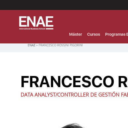
Menú
Superior
(Header)
Máster
Cursos
Programas E
Sobrescribir
ENAE
FRANCESCO ROSSINI PIGORINI
enlaces
de
ayuda
a
la
navegación
FRANCESCO RO
DATA ANALYST/CONTROLLER DE GESTIÓN FAB