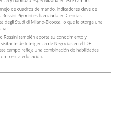
encia y habilidad especializada en este campo.
 manejo de cuadros de mando, indicadores clave de
 Rossini Pigorini es licenciado en Ciencias
tà degli Studi di Milano-Bicocca, lo que le otorga una
onal.
sco Rossini también aporta su conocimiento y
isitante de Inteligencia de Negocios en el IDE
este campo refleja una combinación de habilidades
a como en la educación.