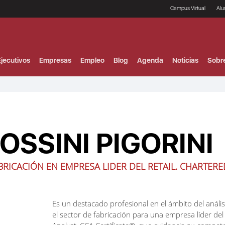
Campus Virtual
Al
¿
B
F
jecutivos
Empresas
Empleo
Blog
Agenda
Noticias
Sobr
P
E
P
F
B
F
I
SSINI PIGORINI
P
e
C
V
RICACIÓN EN EMPRESA LIDER DEL RETAIL. CHARTERE
Es un destacado profesional en el ámbito del anális
el sector de fabricación para una empresa líder del 