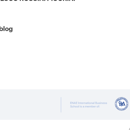
 blog
Á