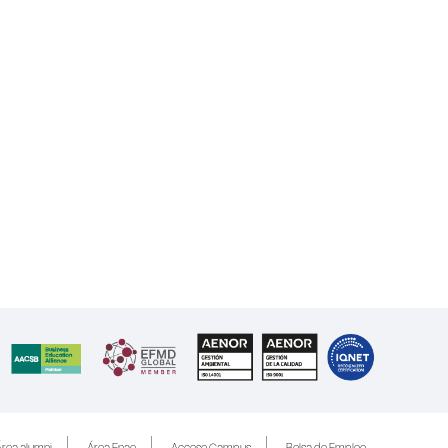
rea alumni
Área Enae
Acceso Campus
Bolsa de Empleo