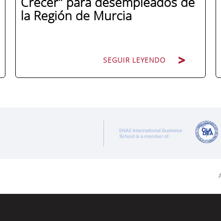
Crecer" para desempleados de
la Región de Murcia
SEGUIR LEYENDO
ENAE Business School y el SEF han
renovado su acuerdo de colaboración
para la convocatoria 2026 de las Becas
"Derecho a Crecer". El programa está
dirigido a personas inscritas como
demandantes de empleo en la Región de
Á
Murcia y ofrece becas de estudio
parciales (50%), además de al menos una
beca...