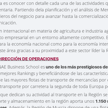
ma es conocer con detalle cada una de las actividades
entaria. Partiendo dela planificación y el análisis de M
cieros del negocio para avanzar hasta la comercializaci
nicación.
ón internacional en materia de agricultura e industria 
to empresarial en un entorno altamente competitivo. E
para la economía nacional como para la economía inte
te área gracias a su proximidad a este sector líder la
DIRECCIÓN DE OPERACIONES
ENAE Business School es
uno de los más prestigiosos d
s mejores Rankings y beneficiándose de las característi
 las mayores flotas de transporte de mercancías por 
 transporte por carretera la segunda de toda Europa p
ue dedican su actividad al transporte en la Región se
porte y almacenamiento en la región aporta unos
1.150 
. Además, la Región de Murcia dispone de una flota f
ores