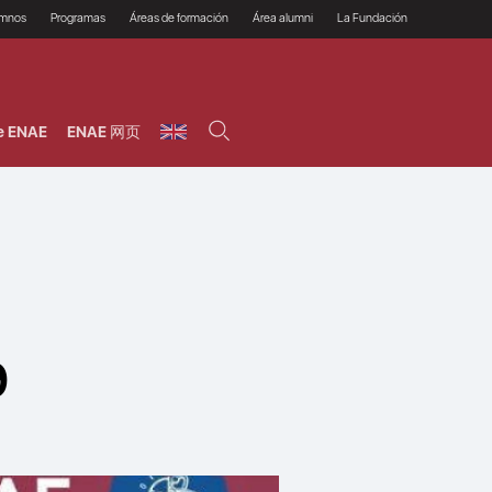
umnos
Programas
Áreas de formación
Área alumni
La Fundación
Por qué ENAE?
Todos los programas
Legal/Fiscal
Beneficios
olsa de empleo
Máster
Tecnología / Digital /
Asociarse
Semipresenciales y
Innovación / Data
oros
Preguntas Frecuentes
online
Science
e ENAE
ENAE 网页
rácticas en empresas
Programas Ejecutivos
Riesgos
NAE Alumni
Cursos de Postgrado y
Personas / RRHH /
Profesionales (Online)
HHDD
roceso de admisión
Agronegocios
inanciación, Becas y
onificación
Comercial / Marketing/
Ventas
inanciación estudios
magin LaCaixa
Dirección / Gestión /
Administración de
réstamo Imagina
empresas
studios Caja Rural
entral
Finanzas
entajas
Operaciones
9