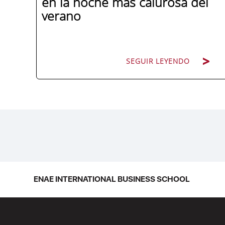
en la noche más calurosa del
verano
SEGUIR LEYENDO
La promoción 2025/2026 de ENAE
Business School se convirtió en una de
las más internacionales de la historia de
la escuela en una ceremonia celebrada
en Murcia con 44 grados y más de 600
asistentes. Ricardo Navarro,
ENAE INTERNATIONAL BUSINESS SCHOOL
vicepresidente senior de Generac Power
Systems en Estados Unidos y antiguo
alumno...