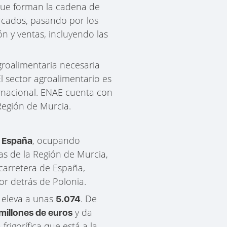
 que forman la cadena de
ercados, pasando por los
ón y ventas, incluyendo las
agroalimentaria necesaria
l sector agroalimentario es
rnacional. ENAE cuenta con
 Región de Murcia.
, ocupando
e España
cas de la Región de Murcia,
carretera de España,
or detrás de Polonia.
 eleva a unas
. De
5.074
y da
millones de euros
rigorífica que está a la