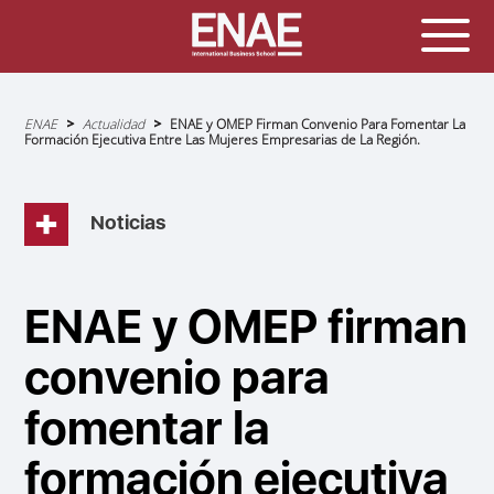
Sobrescribir
ENAE
Actualidad
ENAE y OMEP Firman Convenio Para Fomentar La
enlaces
Formación Ejecutiva Entre Las Mujeres Empresarias de La Región.
de
ayuda
a
la
navegación
Noticias
ENAE y OMEP firman
convenio para
fomentar la
formación ejecutiva