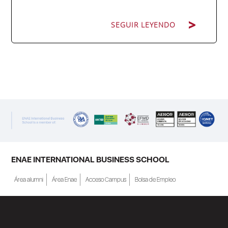
SEGUIR LEYENDO
ENAE Business School y el SEF han
renovado su acuerdo de colaboración para
la convocatoria 2026 de las Becas "Derecho
a Crecer". El programa está dirigido a
personas inscritas como demandantes de
empleo en la Región de Murcia y ofrece
becas de estudio parciales (50%), además
ENAE INTERNATIONAL BUSINESS SCHOOL
de al menos una beca...
Área alumni
Área Enae
Acceso Campus
Bolsa de Empleo