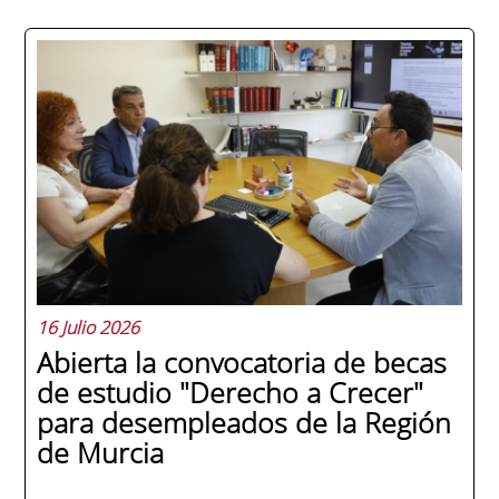
La promoción 2025/2026 de ENAE Business
School se convirtió en una de las más
internacionales de la historia de la escuela
en una ceremonia celebrada en Murcia
con 44 grados y más de 600 asistentes.
Ricardo Navarro, vicepresidente senior de
Generac Power Systems en Estados Unidos
y antiguo alumno...
16 Julio 2026
Abierta la convocatoria de becas
de estudio "Derecho a Crecer"
para desempleados de la Región
de Murcia
SEGUIR LEYENDO