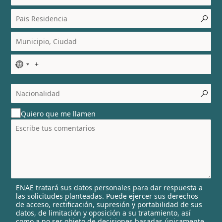
N
o
c
o
u
Quiero que me llamen
n
t
r
y
s
e
l
ENAE tratará sus datos personales para dar respuesta a
e
las solicitudes planteadas. Puede ejercer sus derechos
c
de acceso, rectificación, supresión y portabilidad de sus
t
datos, de limitación y oposición a su tratamiento, así
e
como a no ser objeto de decisiones basadas únicamente