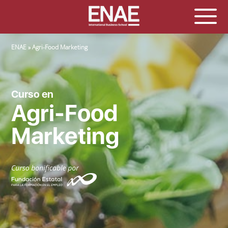
SOBRESCRIBIR ENLACES DE AYUDA A LA NAVEGACIÓN
ENAE
Agri-Food Marketing
Curso en
Agri-Food
Marketing