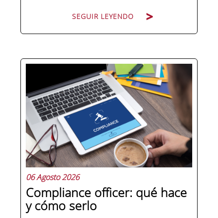
SEGUIR LEYENDO
Hay personas que ocupan puestos de
dirección y hay personas que lideran.
La diferencia no está en el cargo ni en
la antigüedad, sino en un conjunto de
competencias que se pueden
aprender, practicar y medir. Si te
preguntas qué separa a un directivo...
06 Agosto 2026
Compliance officer: qué hace
y cómo serlo