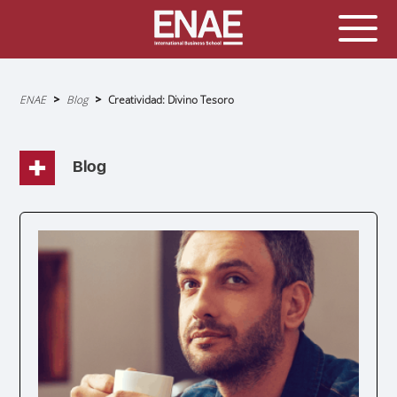
Sobrescribir
ENAE
Blog
Creatividad: Divino Tesoro
enlaces
de
ayuda
a
la
navegación
Blog