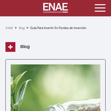
Sobrescribir
ENAE
Blog
Guía Para Invertir En Fondos de Inversión
enlaces
de
ayuda
a
la
navegación
Blog