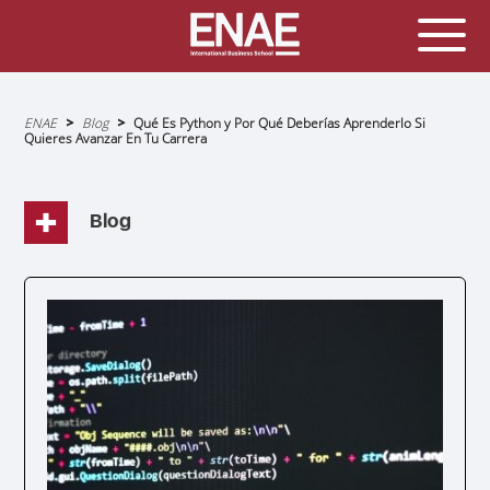
Sobrescribir
ENAE
Blog
Qué Es Python y Por Qué Deberías Aprenderlo Si
enlaces
Quieres Avanzar En Tu Carrera
de
ayuda
a
la
navegación
Blog