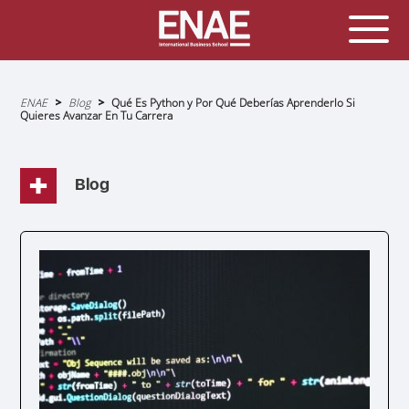
Sobrescribir
ENAE
Blog
Qué Es Python y Por Qué Deberías Aprenderlo Si
enlaces
Quieres Avanzar En Tu Carrera
de
ayuda
a
la
navegación
Blog