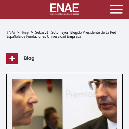
Sobrescribir
ENAE
Blog
Sebastián Sotomayor, Elegido Presidente de La Red
enlaces
Española de Fundaciones Universidad Empresa
de
ayuda
a
la
navegación
Blog