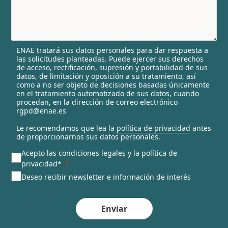
y
s
e
l
ENAE tratará sus datos personales para dar respuesta a
e
las solicitudes planteadas. Puede ejercer sus derechos
c
de acceso, rectificación, supresión y portabilidad de sus
t
datos, de limitación y oposición a su tratamiento, así
e
como a no ser objeto de decisiones basadas únicamente
en el tratamiento automatizado de sus datos, cuando
d
procedan, en la dirección de correo electrónico
rgpd@enae.es
Le recomendamos que lea la
política de privacidad
antes
de proporcionarnos sus datos personales.
Acepto las condiciones legales y la política de
privacidad*
Deseo recibir newsletter e información de interés
Enviar