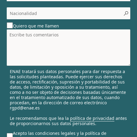
o
c
o
u
Quiero que me llamen
n
t
r
y
s
e
l
ENAE tratará sus datos personales para dar respuesta a
e
las solicitudes planteadas. Puede ejercer sus derechos
c
de acceso, rectificación, supresión y portabilidad de sus
t
datos, de limitación y oposición a su tratamiento, así
e
como a no ser objeto de decisiones basadas únicamente
en el tratamiento automatizado de sus datos, cuando
d
procedan, en la dirección de correo electrónico
rgpd@enae.es
Le recomendamos que lea la
política de privacidad
antes
de proporcionarnos sus datos personales.
Acepto las condiciones legales y la política de