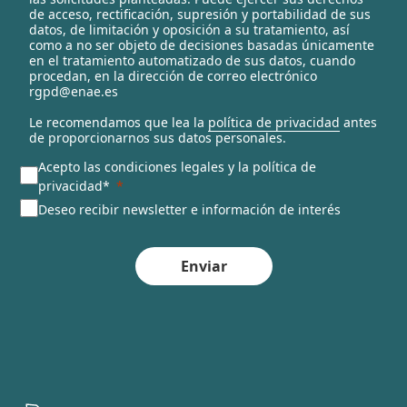
c
de acceso, rectificación, supresión y portabilidad de sus
t
datos, de limitación y oposición a su tratamiento, así
e
como a no ser objeto de decisiones basadas únicamente
en el tratamiento automatizado de sus datos, cuando
d
procedan, en la dirección de correo electrónico
rgpd@enae.es
Le recomendamos que lea la
política de privacidad
antes
de proporcionarnos sus datos personales.
Acepto las condiciones legales y la política de
privacidad*
Deseo recibir newsletter e información de interés
Enviar