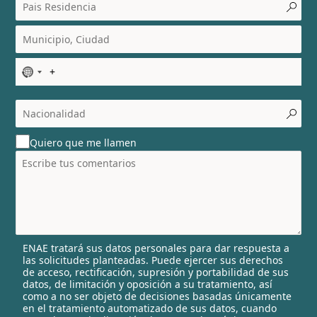
N
o
c
o
u
Quiero que me llamen
n
t
r
y
s
e
l
ENAE tratará sus datos personales para dar respuesta a
e
las solicitudes planteadas. Puede ejercer sus derechos
c
de acceso, rectificación, supresión y portabilidad de sus
t
datos, de limitación y oposición a su tratamiento, así
e
como a no ser objeto de decisiones basadas únicamente
en el tratamiento automatizado de sus datos, cuando
d