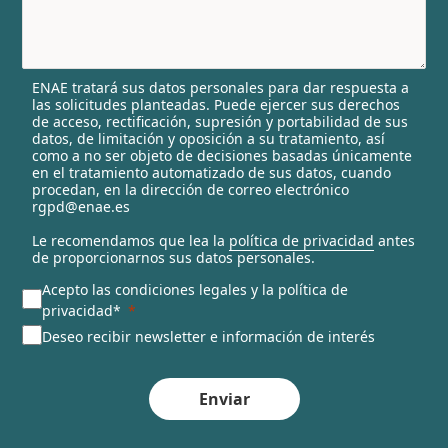
y
s
e
l
ENAE tratará sus datos personales para dar respuesta a
e
las solicitudes planteadas. Puede ejercer sus derechos
c
de acceso, rectificación, supresión y portabilidad de sus
t
datos, de limitación y oposición a su tratamiento, así
e
como a no ser objeto de decisiones basadas únicamente
en el tratamiento automatizado de sus datos, cuando
d
procedan, en la dirección de correo electrónico
rgpd@enae.es
Le recomendamos que lea la
política de privacidad
antes
de proporcionarnos sus datos personales.
Acepto las condiciones legales y la política de
privacidad*
Deseo recibir newsletter e información de interés
Enviar