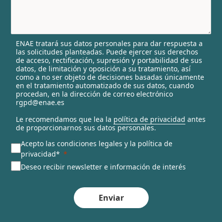
y
s
e
l
ENAE tratará sus datos personales para dar respuesta a
e
las solicitudes planteadas. Puede ejercer sus derechos
c
de acceso, rectificación, supresión y portabilidad de sus
t
datos, de limitación y oposición a su tratamiento, así
e
como a no ser objeto de decisiones basadas únicamente
en el tratamiento automatizado de sus datos, cuando
d
procedan, en la dirección de correo electrónico
rgpd@enae.es
Le recomendamos que lea la
política de privacidad
antes
de proporcionarnos sus datos personales.
Acepto las condiciones legales y la política de
privacidad*
Deseo recibir newsletter e información de interés
Enviar