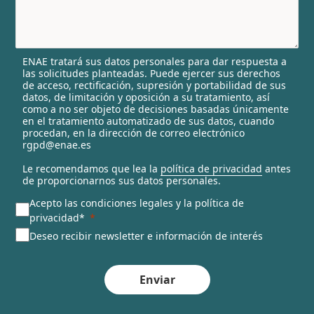
y
s
e
l
ENAE tratará sus datos personales para dar respuesta a
e
las solicitudes planteadas. Puede ejercer sus derechos
c
de acceso, rectificación, supresión y portabilidad de sus
t
datos, de limitación y oposición a su tratamiento, así
e
como a no ser objeto de decisiones basadas únicamente
en el tratamiento automatizado de sus datos, cuando
d
procedan, en la dirección de correo electrónico
rgpd@enae.es
Le recomendamos que lea la
política de privacidad
antes
de proporcionarnos sus datos personales.
Acepto las condiciones legales y la política de
privacidad*
Deseo recibir newsletter e información de interés
Enviar