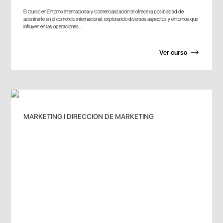
El Curso en Entorno Internacional y Comercialización te ofrece la posibilidad de
adentrarte en el comercio internacional, explorando diversos aspectos y entornos que
influyen en las operaciones...
Ver curso
MARKETING I DIRECCION DE MARKETING