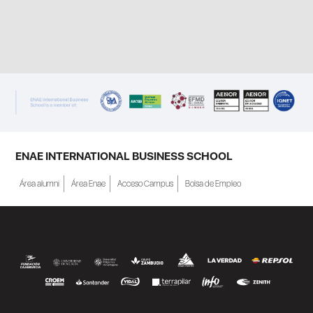
ENAE INTERNATIONAL BUSINESS SCHOOL
Área alumni
Área Enae
Acceso Campus
Bolsa de Empleo