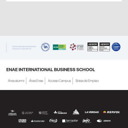
ENAE INTERNATIONAL BUSINESS SCHOOL
Área alumni
Área Enae
Acceso Campus
Bolsa de Empleo