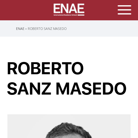
Sobrescribir
ENAE
ROBERTO SANZ MASEDO
enlaces
de
ayuda
a
la
navegación
ROBERTO
SANZ MASEDO