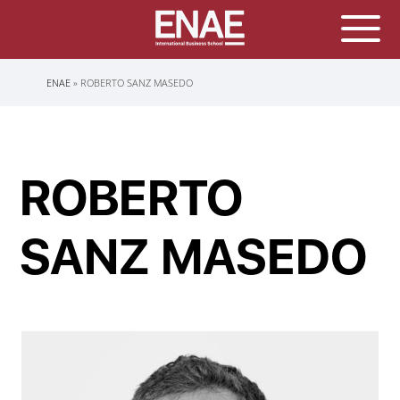
Sobrescribir
ENAE
ROBERTO SANZ MASEDO
enlaces
de
ayuda
a
la
navegación
ROBERTO
SANZ MASEDO