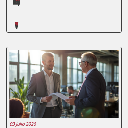
Máster impartidos por Judit López Martínez
SEGUIR LEYENDO
Artículos escritos en nuestro blog
Las organizaciones que siguen gestionando
sus riesgos con una hoja de cálculo estática
y una reunión trimestral de revisión están,
literalmente, tomando decisiones con los
ojos cerrados. El entorno empresarial
actual exige algo más: herramientas que...
03 Julio 2026