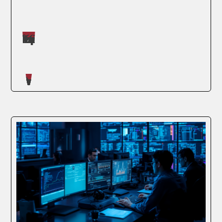
Máster impartidos por Judit López Martínez
SEGUIR LEYENDO
Artículos escritos en nuestro blog
Estudiar en el extranjero es el proceso por
el que un estudiante se desplaza a otro
país para cursar estudios en instituciones
académicas reconocidas fuera de su país
de origen. Según la UNESCO, la movilidad
estudiantil internacional casi alcanza...