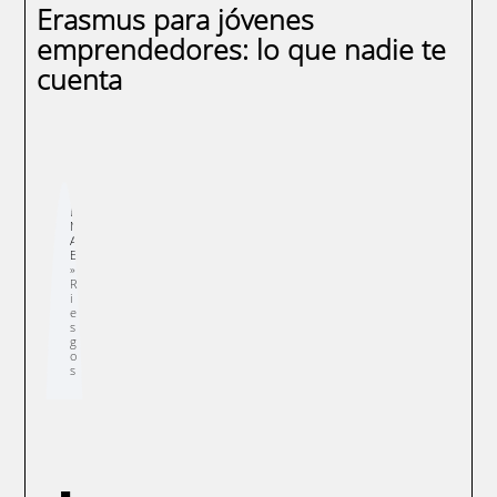
Erasmus para jóvenes
emprendedores: lo que nadie te
cuenta
Sobrescribir
E
enlaces
N
de
A
ayuda
E
a
la
navegación
R
i
e
s
g
o
s