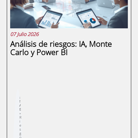
trabajas en finanzas o...
07 Julio 2026
Análisis de riesgos: IA, Monte
Carlo y Power BI
Sobrescribir
E
enlaces
N
de
A
ayuda
E
a
la
navegación
R
i
e
s
g
o