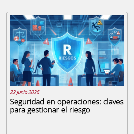
Si alguna vez te has dicho "me gustaría
emprender, pero me falta experiencia real",
el Erasmus para jóvenes emprendedores
puede ser exactamente lo que estás
buscando. No es un viaje de estudios ni un
curso online con certificado bonito. Es
aprender...
22 Junio 2026
Seguridad en operaciones: claves
para gestionar el riesgo