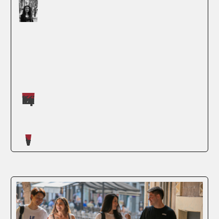
Máster impartidos por Judit López Martínez
SEGUIR LEYENDO
Artículos escritos en nuestro blog
Cada vez más empresas descubren, a
menudo de la peor manera posible, que
sus mayores vulnerabilidades no están en