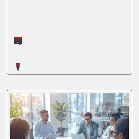
Máster impartidos por Judit López Martínez
SEGUIR LEYENDO
Artículos escritos en nuestro blog
Modelizar el riesgo dejó de ser una opción
para convertirse en una exigencia
regulatoria y competitiva. Las entidades
financieras que operan hoy sin
herramientas cuantitativas están tomando
decisiones con los ojos vendados. Si