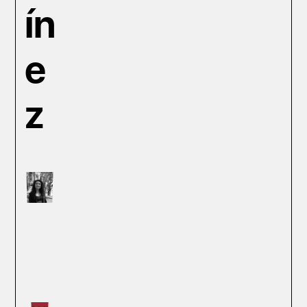
ín
e
z