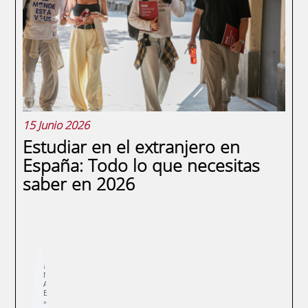
la estrategia ni en el producto: están en las
operaciones del día a día. Un proceso sin
supervisión, un proveedor sin auditar o
un...
15 Junio 2026
Estudiar en el extranjero en
España: Todo lo que necesitas
saber en 2026
Sobrescribir
E
enlaces
N
de
A
ayuda
E
a
la