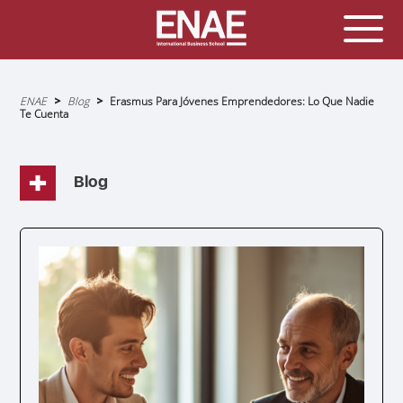
Sobrescribir
ENAE
Blog
Erasmus Para Jóvenes Emprendedores: Lo Que Nadie
enlaces
Te Cuenta
de
ayuda
a
la
navegación
Blog