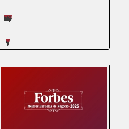
Máster impartidos por Daniel Román Barker
Artículos escritos en nuestro blog
Hoy en día, el mundo laboral no tiene
fronteras, y cada vez más personas están
buscando maneras de mejorar sus
habilidades y avanzar en sus carreras.
Aquí es donde entra en juego el máster
online. Esta modalidad de estudio no solo
te permite...