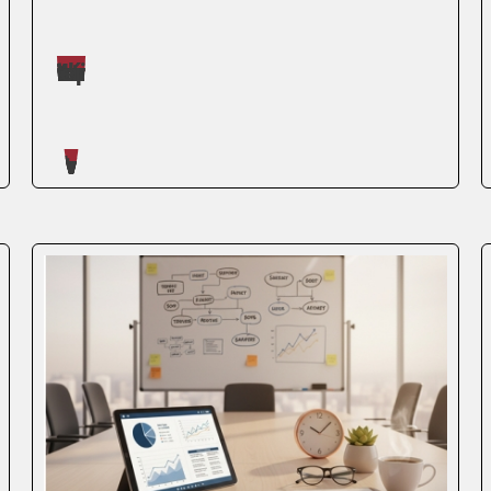
Máster impartidos por Daniel Román Barker
Artículos escritos en nuestro blog
Terminar un máster es una buena noticia.
Convertirlo en una oportunidad
profesional, una noticia aún mejor. Si tu
objetivo es trabajar en Murcia (o impulsar
tu carrera desde la Región), el escenario
es interesante: hay tejido empresarial
diverso, un...