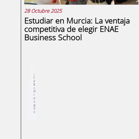
28 Octubre 2025
Estudiar en Murcia: La ventaja
competitiva de elegir ENAE
Business School
Sobrescribir
E
enlaces
N
de
A
ayuda
E
a
la
R
navegación
i
e
s
g
o
s