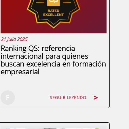
retorno de la inversión o la innovación...
21 Julio 2025
Ranking QS: referencia
internacional para quienes
buscan excelencia en formación
empresarial
SEGUIR LEYENDO
E
SEGUIR LEYENDO
Hoy en día la oferta educativa es amplia,