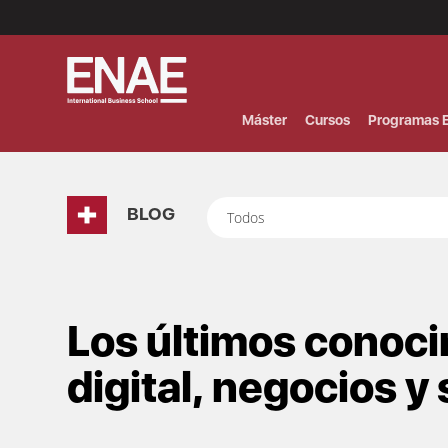
Menú
Superior
(Header)
Máster
Cursos
Programas E
BLOG
Todos
Los últimos conoc
digital, negocios y