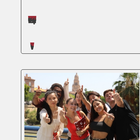
Máster impartidos por Judit López Martínez
Artículos escritos en nuestro blog
Si alguna vez te has dicho "me gustaría
emprender, pero me falta experiencia
real", el Erasmus para jóvenes
emprendedores puede ser exactamente
lo que estás buscando. No es un viaje de
estudios ni un curso online con
certificado bonito. Es aprender...