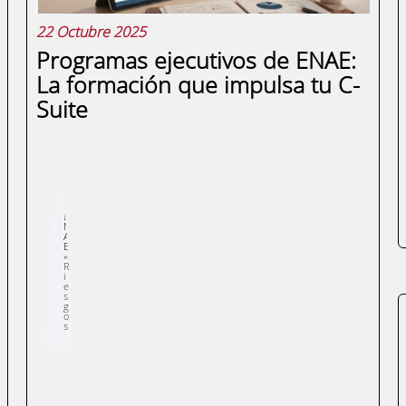
22 Octubre 2025
Programas ejecutivos de ENAE:
La formación que impulsa tu C-
Suite
Sobrescribir
E
enlaces
N
de
A
ayuda
E
a
la
R
navegación
i
e
s
g
o
s