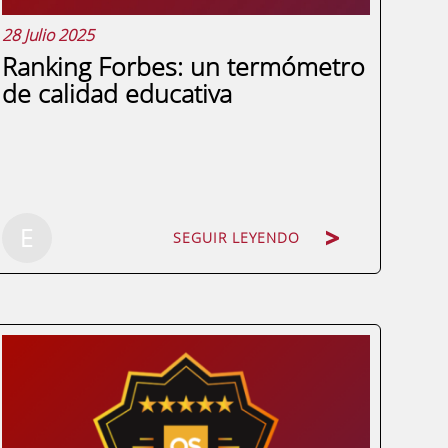
28 Julio 2025
Ranking Forbes: un termómetro
de calidad educativa
E
SEGUIR LEYENDO
¿Qué define realmente la calidad de una
institución educativa? ¿Un título oficial es
suficiente para garantizar excelencia? ¿O
quizá deberíamos mirar más allá, hacia
indicadores como la empleabilidad, el