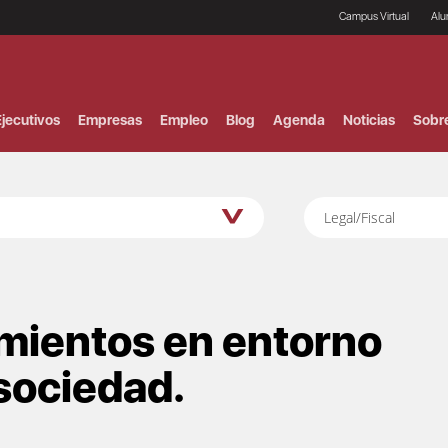
Campus Virtual
Al
¿
B
F
jecutivos
Empresas
Empleo
Blog
Agenda
Noticias
Sobr
P
E
P
F
B
Legal/Fiscal
F
I
P
e
C
V
imientos en entorno
 sociedad.