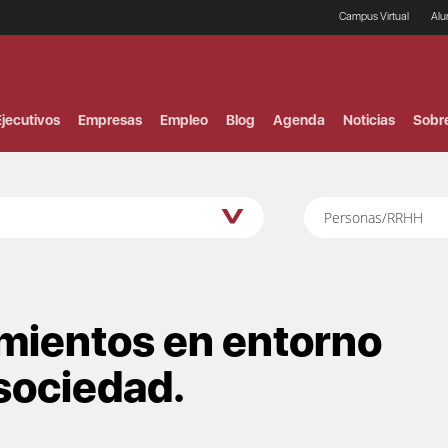
Campus Virtual
Al
¿
B
F
jecutivos
Empresas
Empleo
Blog
Agenda
Noticias
Sobr
P
E
P
F
B
Personas/RRHH
F
I
P
e
C
V
imientos en entorno
 sociedad.