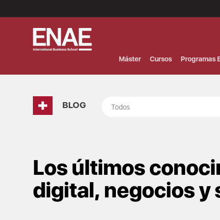
Menú
Superior
(Header)
Máster
Cursos
Programas E
BLOG
Todos
Los últimos conoc
digital, negocios y