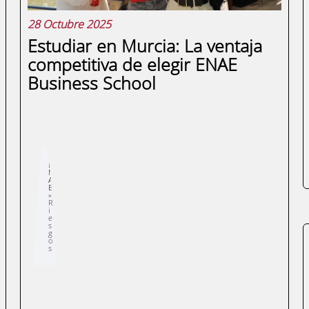
28 Octubre 2025
Estudiar en Murcia: La ventaja
competitiva de elegir ENAE
Business School
Sobrescribir
E
enlaces
N
de
A
ayuda
E
a
la
R
navegación
i
e
s
g
o
s