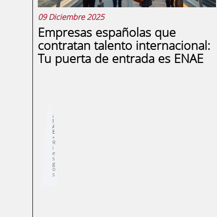
09 Diciembre 2025
Empresas españolas que
contratan talento internacional:
Tu puerta de entrada es ENAE
Sobrescribir
E
enlaces
N
de
A
ayuda
E
a
la
R
navegación
i
e
s
g
o
s