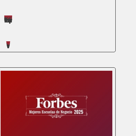
Máster impartidos por Judit López Martínez
Artículos escritos en nuestro blog
Un título de grado sirve para entrar al
mercado laboral, pero no basta para
dirigirlo. Para acceder a la alta dirección,
asumir mayores responsabilidades y
mejorar la banda salarial, la clave está en
la especialización. Los profesionales
ambiciosos...