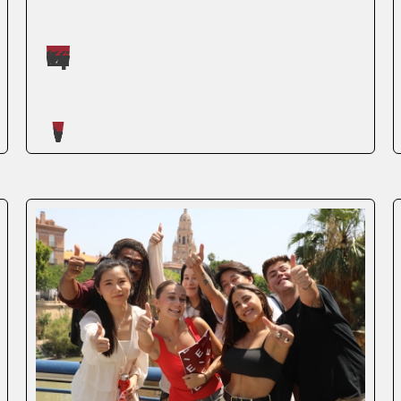
Máster impartidos por Judit López Martínez
Artículos escritos en nuestro blog
Estudiar en el extranjero es el proceso
por el que un estudiante se desplaza a
otro país para cursar estudios en
instituciones académicas reconocidas
fuera de su país de origen. Según la
UNESCO, la movilidad estudiantil
internacional casi alcanza...