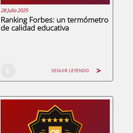
28 Julio 2025
Ranking Forbes: un termómetro
de calidad educativa
E
SEGUIR LEYENDO
¿Qué define realmente la calidad de una
institución educativa? ¿Un título oficial es
suficiente para garantizar excelencia? ¿O
quizá deberíamos mirar más allá, hacia
indicadores como la empleabilidad, el