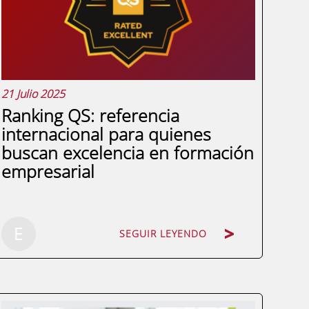
retorno de la inversión o la innovación...
21 Julio 2025
Ranking QS: referencia
internacional para quienes
buscan excelencia en formación
empresarial
SEGUIR LEYENDO
E
SEGUIR LEYENDO
Hoy en día la oferta educativa es amplia,