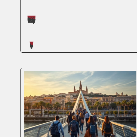
Máster impartidos por Judit López Martínez
Artículos escritos en nuestro blog
Si alguna vez te has dicho "me gustaría
emprender, pero me falta experiencia
real", el Erasmus para jóvenes
emprendedores puede ser exactamente
lo que estás buscando. No es un viaje de
estudios ni un curso online con
certificado bonito. Es aprender...