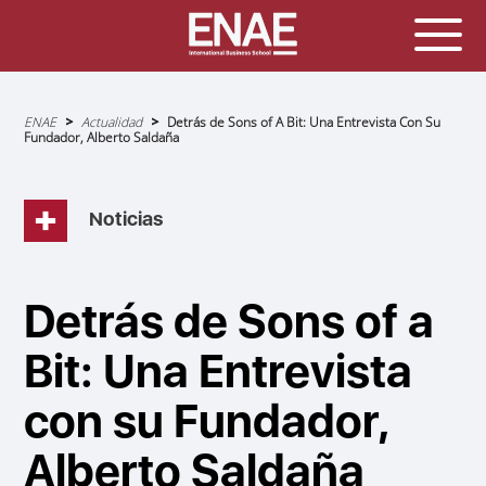
Sobrescribir
ENAE
Actualidad
Detrás de Sons of A Bit: Una Entrevista Con Su
enlaces
Fundador, Alberto Saldaña
de
ayuda
a
la
navegación
Noticias
Detrás de Sons of a
Bit: Una Entrevista
con su Fundador,
Alberto Saldaña