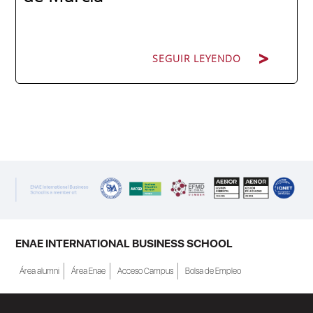
SEGUIR LEYENDO
SEGUIR LEYENDO
ENAE Business School y el SEF han
renovado su acuerdo de colaboración para
la convocatoria 2026 de las Becas "Derecho
a Crecer". El programa está dirigido a
personas inscritas como demandantes de
empleo en la Región de Murcia y ofrece
becas de estudio parciales (50%), además
ENAE INTERNATIONAL BUSINESS SCHOOL
de al menos una beca...
Área alumni
Área Enae
Acceso Campus
Bolsa de Empleo