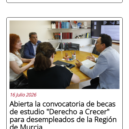
La promoción 2025/2026 de ENAE Business
School se convirtió en una de las más
internacionales de la historia de la escuela
en una ceremonia celebrada en Murcia
con 44 grados y más de 600 asistentes.
Ricardo Navarro, vicepresidente senior de
Generac Power Systems en Estados Unidos
y antiguo alumno...
16 Julio 2026
Abierta la convocatoria de becas
de estudio "Derecho a Crecer"
para desempleados de la Región
de Murcia