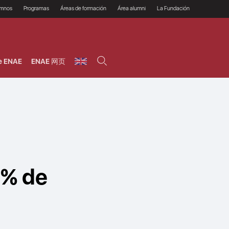
umnos
Programas
Áreas de formación
Área alumni
La Fundación
Por qué ENAE?
Todos los programas
Legal/Fiscal
Beneficios
olsa de empleo
Máster
Tecnología / Digital /
Asociarse
Semipresenciales y
Innovación / Data
oros
Preguntas Frecuentes
online
Science
e ENAE
ENAE 网页
rácticas en empresas
Programas Ejecutivos
Riesgos
NAE Alumni
Cursos de Postgrado y
Personas / RRHH /
Profesionales (Online)
HHDD
roceso de admisión
Agronegocios
inanciación, Becas y
onificación
Comercial / Marketing/
Ventas
inanciación estudios
magin LaCaixa
Dirección / Gestión /
Administración de
réstamo Imagina
empresas
studios Caja Rural
entral
Finanzas
entajas
Operaciones
0% de