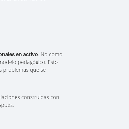
. No como
ionales en activo
l modelo pedagógico. Esto
los problemas que se
elaciones construidas con
spués.