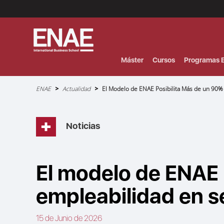
Menú
Superior
(Header)
Máster
Cursos
Programas E
Sobrescribir
ENAE
Actualidad
El Modelo de ENAE Posibilita Más de un 90%
enlaces
de
ayuda
a
la
navegación
Noticias
El modelo de ENAE 
empleabilidad en s
15 de Junio de 2026