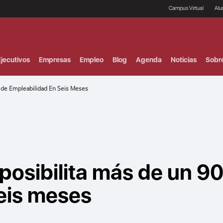
Campus Virtual
Al
¿
B
F
jecutivos
Empresas
Empleo
Blog
Agenda
Noticias
Sobr
P
E
P
 de Empleabilidad En Seis Meses
F
B
F
I
P
e
C
V
posibilita más de un 9
eis meses