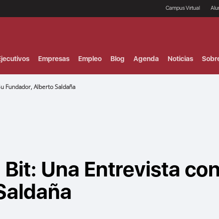
Campus Virtual
Al
¿
B
F
jecutivos
Empresas
Empleo
Blog
Agenda
Noticias
Sobr
P
E
P
Su Fundador, Alberto Saldaña
F
B
F
I
P
e
C
V
 Bit: Una Entrevista co
 Saldaña