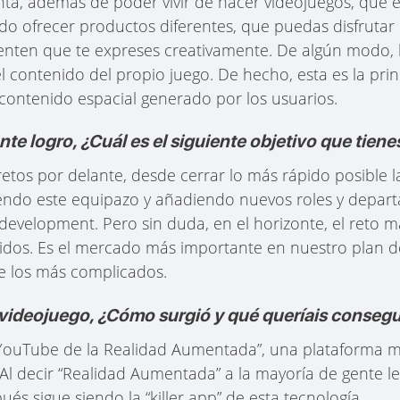
ta, además de poder vivir de hacer videojuegos, que e
do ofrecer productos diferentes, que puedas disfruta
enten que te expreses creativamente. De algún modo, h
l contenido del propio juego. De hecho, esta es la prin
 contenido espacial generado por los usuarios.
te logro, ¿Cuál es el siguiente objetivo que tien
tos por delante, desde cerrar lo más rápido posible l
yendo este equipazo y añadiendo nuevos roles y depa
development. Pero sin duda, en el horizonte, el reto m
dos. Es el mercado más importante en nuestro plan de
 los más complicados.
videojuego, ¿Cómo surgió y qué queríais consegu
l YouTube de la Realidad Aumentada”, una plataforma m
 Al decir “Realidad Aumentada” a la mayoría de gente 
 sigue siendo la “killer app” de esta tecnología.