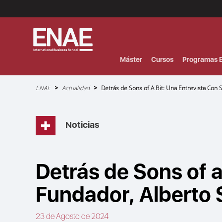
Menú
Superior
(Header)
Máster
Cursos
Programas E
Sobrescribir
ENAE
Actualidad
Detrás de Sons of A Bit: Una Entrevista Con 
enlaces
de
ayuda
a
la
navegación
Noticias
Detrás de Sons of a
Fundador, Alberto
23 de Agosto de 2024