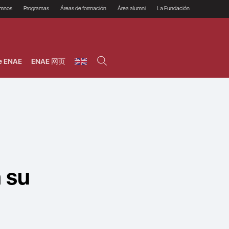
umnos
Programas
Áreas de formación
Área alumni
La Fundación
Por qué ENAE?
Todos los programas
Legal/Fiscal
Beneficios
olsa de empleo
Máster
Tecnología / Digital /
Asociarse
Semipresenciales y
Innovación / Data
oros
Preguntas Frecuentes
online
Science
e ENAE
ENAE 网页
rácticas en empresas
Programas Ejecutivos
Riesgos
NAE Alumni
Cursos de Postgrado y
Personas / RRHH /
Profesionales (Online)
HHDD
roceso de admisión
Agronegocios
inanciación, Becas y
onificación
Comercial / Marketing/
Ventas
inanciación estudios
magin LaCaixa
Dirección / Gestión /
Administración de
réstamo Imagina
empresas
studios Caja Rural
entral
Finanzas
entajas
Operaciones
n su