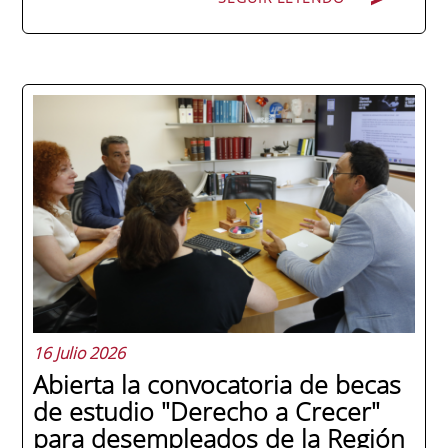
La promoción 2025/2026 de ENAE Business
School se convirtió en una de las más
internacionales de la historia de la escuela
en una ceremonia celebrada en Murcia
con 44 grados y más de 600 asistentes.
Ricardo Navarro, vicepresidente senior de
Generac Power Systems en Estados Unidos
y antiguo alumno...
16 Julio 2026
Abierta la convocatoria de becas
de estudio "Derecho a Crecer"
para desempleados de la Región