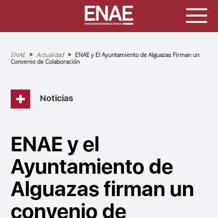
Sobrescribir
ENAE
Actualidad
ENAE y El Ayuntamiento de Alguazas Firman un
enlaces
Convenio de Colaboración
de
ayuda
a
la
navegación
Noticias
ENAE y el
Ayuntamiento de
Alguazas firman un
convenio de