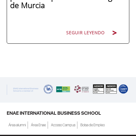
de Murcia
SEGUIR LEYENDO
SEGUIR LEYENDO
ENAE Business School y el SEF han
renovado su acuerdo de colaboración para
la convocatoria 2026 de las Becas "Derecho
a Crecer". El programa está dirigido a
personas inscritas como demandantes de
empleo en la Región de Murcia y ofrece
becas de estudio parciales (50%), además
ENAE INTERNATIONAL BUSINESS SCHOOL
de al menos una beca...
Área alumni
Área Enae
Acceso Campus
Bolsa de Empleo