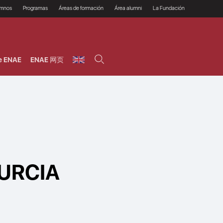
umnos
Programas
Áreas de formación
Área alumni
La Fundación
Por qué ENAE?
Todos los programas
Legal/Fiscal
Beneficios
olsa de empleo
Máster
Tecnología / Digital /
Asociarse
Semipresenciales y
Innovación / Data
oros
Preguntas Frecuentes
online
Science
e ENAE
ENAE 网页
rácticas en empresas
Programas Ejecutivos
Riesgos
NAE Alumni
Cursos de Postgrado y
Personas / RRHH /
Profesionales (Online)
HHDD
roceso de admisión
Agronegocios
inanciación, Becas y
onificación
Comercial / Marketing/
Ventas
inanciación estudios
magin LaCaixa
Dirección / Gestión /
Administración de
réstamo Imagina
empresas
studios Caja Rural
entral
Finanzas
entajas
Operaciones
MURCIA