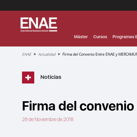
Menú
Superior
(Header)
Máster
Cursos
Programas E
Sobrescribir
ENAE
Actualidad
Firma del Convenio Entre ENAE y MERCAMU
enlaces
de
ayuda
a
la
navegación
Noticias
Firma del conveni
28 de Noviembre de 2018