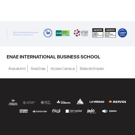
ENAE Business School y el SEF han
renovado su acuerdo de colaboración para
la convocatoria 2026 de las Becas "Derecho
a Crecer". El programa está dirigido a
personas inscritas como demandantes de
empleo en la Región de Murcia y ofrece
becas de estudio parciales (50%), además
ENAE INTERNATIONAL BUSINESS SCHOOL
de al menos una beca...
Área alumni
Área Enae
Acceso Campus
Bolsa de Empleo
SEGUIR LEYENDO