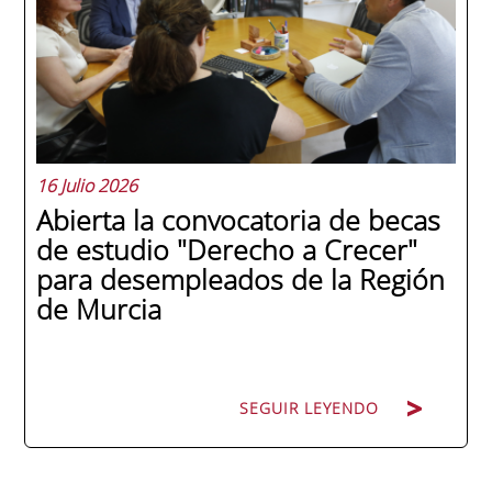
con 44 grados y más de 600 asistentes.
Ricardo Navarro, vicepresidente senior de
Generac Power Systems en Estados Unidos
y antiguo alumno...
16 Julio 2026
Abierta la convocatoria de becas
de estudio "Derecho a Crecer"
para desempleados de la Región
de Murcia
SEGUIR LEYENDO
SEGUIR LEYENDO