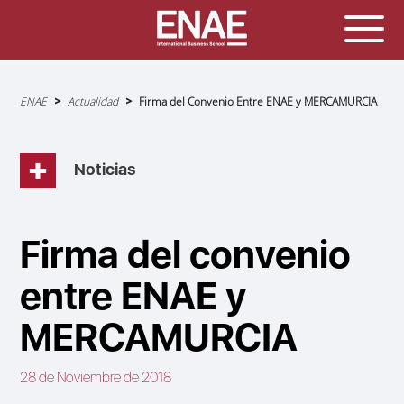
Sobrescribir
ENAE
Actualidad
Firma del Convenio Entre ENAE y MERCAMURCIA
enlaces
de
ayuda
a
la
navegación
Noticias
Firma del convenio
entre ENAE y
MERCAMURCIA
28 de Noviembre de 2018