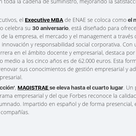
 toda la cadena de suministro, mejorando la satisfacci
utivos, el
de ENAE se coloca como
Executive MBA
el 
ño celebra su
, está diseñado para ofrece
30 aniversario
 de la empresa, el mercado y el management a través d
ca, innovación y responsabilidad social corporativa. C
rrera en el ámbito docente y empresarial, destaca por
rio medio a los cinco años es de 62.000 euros. Esta form
renovar sus conocimientos de gestión empresarial y ad
resarial.
,
. Un
ección’
MAGISTRAE
se eleva hasta el cuarto lugar
ama empresarial y del que Forbes reconoce la calidad,
umnado. Impartido en español y de forma presencial, est
e compañías.