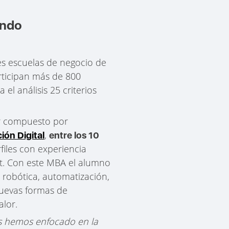
undo
res escuelas de negocio de
rticipan más de 800
l análisis 25 criterios
ior compuesto por
,
ón Digital
entre los 10
erfiles con experiencia
nt. Con este MBA el alumno
: robótica, automatización,
nuevas formas de
alor.
os hemos enfocado en la