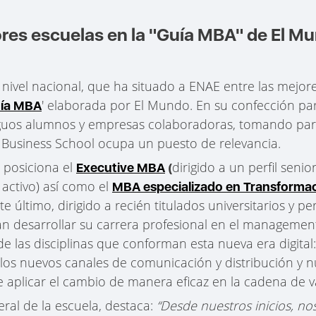
ores escuelas en la "Guía MBA" de El M
a nivel nacional, que ha situado a ENAE entre las mejo
' elaborada por El Mundo. En su confección pa
ía MBA
iguos alumnos y empresas colaboradoras, tomando para e
E Business School ocupa un puesto de relevancia.
n posiciona el
dirigido a un perfil sen
Executive MBA
(
 activo) así como el
MBA especializado en Transformaci
ste último, dirigido a recién titulados universitarios y p
ran desarrollar su carrera profesional en el manageme
de las disciplinas que conforman esta nueva era digital
, los nuevos canales de comunicación y distribución y 
 aplicar el cambio de manera eficaz en la cadena de v
ral de la escuela, destaca:
“Desde nuestros inicios, n