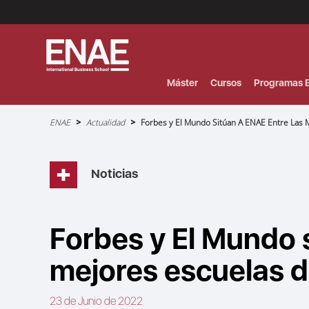
Menú
Superior
(Header)
Máster
Cursos
Programas E
Sobrescribir
ENAE
Actualidad
Forbes y El Mundo Sitúan A ENAE Entre Las 
enlaces
de
ayuda
a
la
navegación
Noticias
Forbes y El Mundo 
mejores escuelas 
23 de Junio de 2022