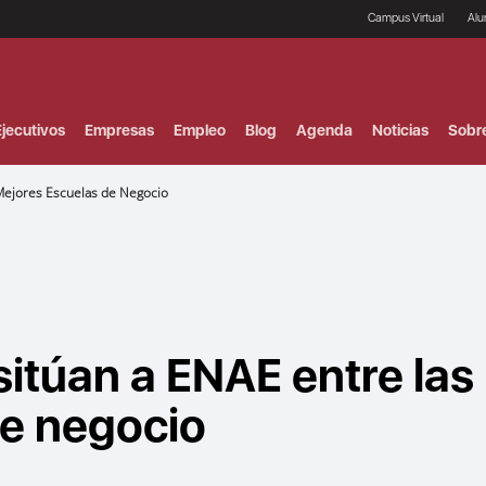
Campus Virtual
Al
¿
B
F
jecutivos
Empresas
Empleo
Blog
Agenda
Noticias
Sobr
P
E
P
Mejores Escuelas de Negocio
F
B
F
I
P
e
C
V
sitúan a ENAE entre las
de negocio