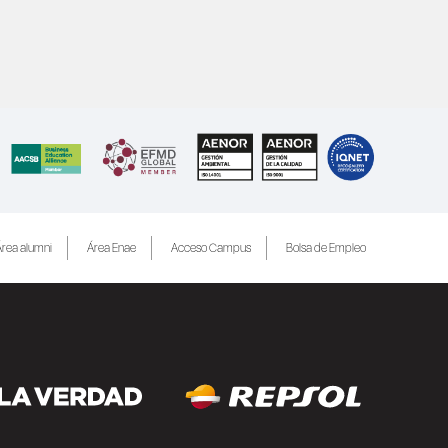
rea alumni
Área Enae
Acceso Campus
Bolsa de Empleo