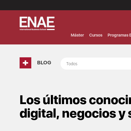
Menú
Superior
(Header)
Máster
Cursos
Programas E
BLOG
Todos
Los últimos conoc
digital, negocios y