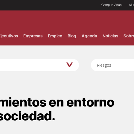
Campus Virtual
Al
¿
B
F
jecutivos
Empresas
Empleo
Blog
Agenda
Noticias
Sobr
P
E
P
F
B
Riesgos
F
I
P
e
C
V
imientos en entorno
 sociedad.