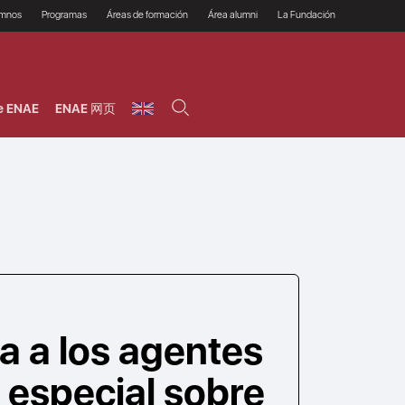
umnos
Programas
Áreas de formación
Área alumni
La Fundación
Por qué ENAE?
Todos los programas
Legal/Fiscal
Beneficios
olsa de empleo
Máster
Tecnología / Digital /
Asociarse
Semipresenciales y
Innovación / Data
oros
Preguntas Frecuentes
online
Science
e ENAE
ENAE 网页
rácticas en empresas
Programas Ejecutivos
Riesgos
NAE Alumni
Cursos de Postgrado y
Personas / RRHH /
Profesionales (Online)
HHDD
roceso de admisión
Agronegocios
inanciación, Becas y
onificación
Comercial / Marketing/
Ventas
inanciación estudios
magin LaCaixa
Dirección / Gestión /
Administración de
réstamo Imagina
empresas
studios Caja Rural
entral
Finanzas
entajas
Operaciones
a a los agentes
 especial sobre