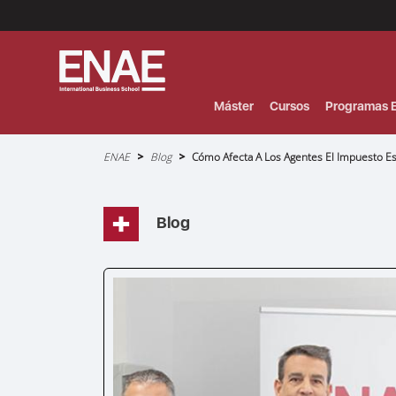
Menú
Superior
(Header)
Máster
Cursos
Programas E
Sobrescribir
ENAE
Blog
Cómo Afecta A Los Agentes El Impuesto Esp
enlaces
de
ayuda
a
la
navegación
Blog