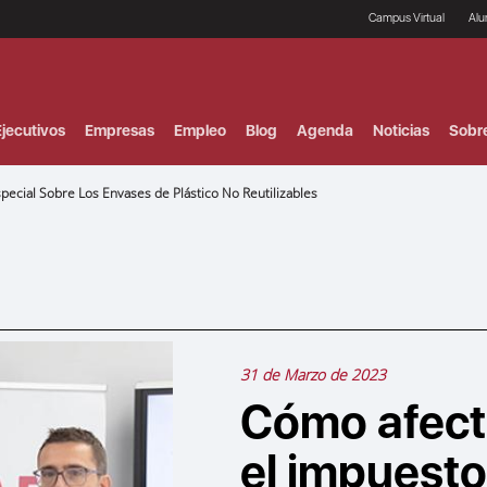
Campus Virtual
Al
¿
B
F
jecutivos
Empresas
Empleo
Blog
Agenda
Noticias
Sobr
P
E
P
ecial Sobre Los Envases de Plástico No Reutilizables
F
B
F
I
P
e
C
V
31 de Marzo de 2023
Cómo afect
el impuesto