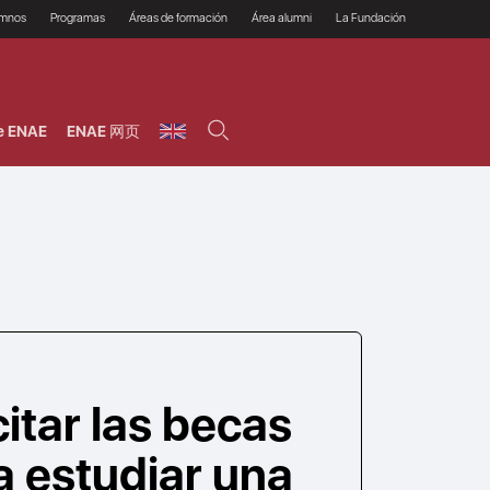
umnos
Programas
Áreas de formación
Área alumni
La Fundación
Por qué ENAE?
Todos los programas
Legal/Fiscal
Beneficios
olsa de empleo
Máster
Tecnología / Digital /
Asociarse
Semipresenciales y
Innovación / Data
oros
Preguntas Frecuentes
online
Science
e ENAE
ENAE 网页
rácticas en empresas
Programas Ejecutivos
Riesgos
NAE Alumni
Cursos de Postgrado y
Personas / RRHH /
Profesionales (Online)
HHDD
roceso de admisión
Agronegocios
inanciación, Becas y
onificación
Comercial / Marketing/
Ventas
inanciación estudios
magin LaCaixa
Dirección / Gestión /
Administración de
réstamo Imagina
empresas
studios Caja Rural
entral
Finanzas
entajas
Operaciones
itar las becas
 estudiar una