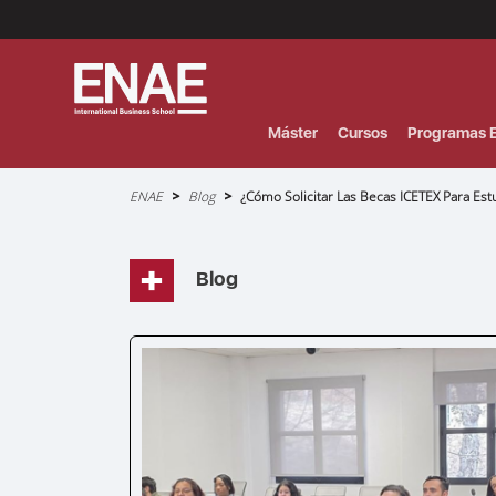
Menú
Superior
(Header)
Máster
Cursos
Programas E
Sobrescribir
ENAE
Blog
¿Cómo Solicitar Las Becas ICETEX Para Est
enlaces
de
ayuda
a
la
navegación
Blog