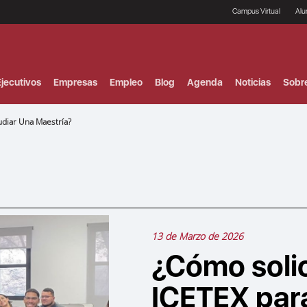
Campus Virtual
Al
¿
B
F
jecutivos
Empresas
Empleo
Blog
Agenda
Noticias
Sobr
P
E
P
udiar Una Maestría?
F
B
F
I
P
e
C
V
13 de Marzo de 2026
¿Cómo solic
ICETEX para