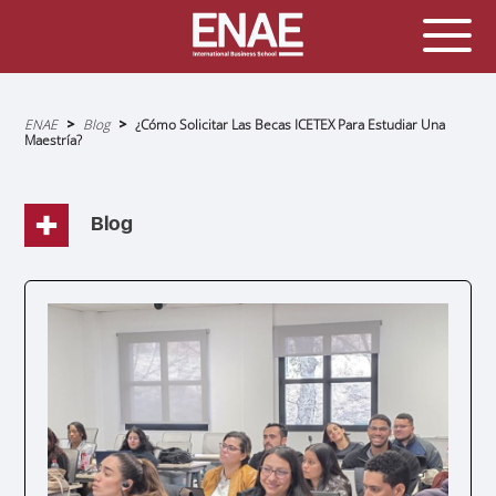
Sobrescribir
ENAE
Blog
¿Cómo Solicitar Las Becas ICETEX Para Estudiar Una
enlaces
Maestría?
de
ayuda
a
la
navegación
Blog