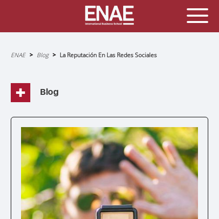
Sobrescribir
ENAE
Blog
La Reputación En Las Redes Sociales
enlaces
de
ayuda
a
la
navegación
Blog